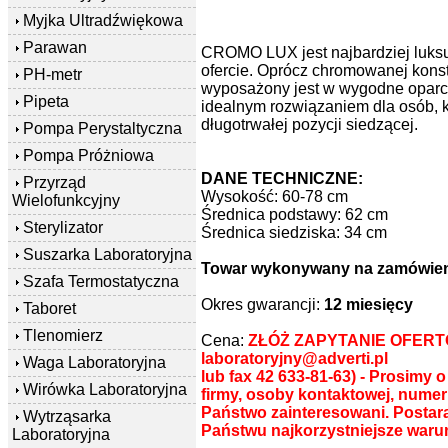
Myjka Ultradźwiękowa
Parawan
CROMO LUX jest najbardziej luks
ofercie. Oprócz chromowanej konst
PH-metr
wyposażony jest w wygodne oparcie
Pipeta
idealnym rozwiązaniem dla osób, 
długotrwałej pozycji siedzącej.
Pompa Perystaltyczna
Pompa Próżniowa
DANE TECHNICZNE:
Przyrząd
Wysokość: 60-78 cm
Wielofunkcyjny
Średnica podstawy: 62 cm
Sterylizator
Średnica siedziska: 34 cm
Suszarka Laboratoryjna
Towar wykonywany na zamówieni
Szafa Termostatyczna
Okres gwarancji:
12 miesięcy
Taboret
Tlenomierz
Cena:
ZŁÓŻ ZAPYTANIE OFERTO
laboratoryjny@adverti.pl
Waga Laboratoryjna
lub fax 42 633-81-63) - Prosimy
Wirówka Laboratoryjna
firmy, osoby kontaktowej, numer 
Państwo zainteresowani. Posta
Wytrząsarka
Państwu najkorzystniejsze waru
Laboratoryjna