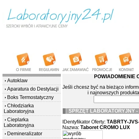
POWIADOMIENIE
Autoklaw
Jeśli chcesz być na bieżąco info
Aparatura do Destylacji
i najnowszych produkta
Boks Termostatyczny
Chłodziarka
SPRZĘT LABORATORYJNY -
Laboratoryjna
Cieplarka
IDentyfikator Oferty:
TABRTY-JVS
Laboratoryjna
Nazwa:
Taboret CROMO LUX
Demineralizator