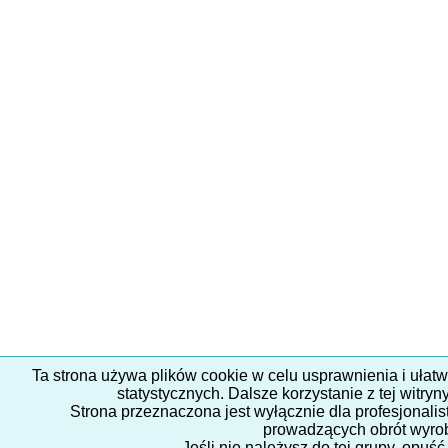
Ta strona używa plików cookie w celu usprawnienia i ułat
statystycznych. Dalsze korzystanie z tej witry
Strona przeznaczona jest wyłącznie dla profesjonal
prowadzących obrót wyro
Jeśli nie należysz do tej grupy, opuść