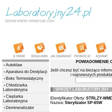
POWIADOMIENIE
Autoklaw
Jeśli chcesz być na bieżąco info
Aparatura do Destylacji
i najnowszych produkta
Boks Termostatyczny
Chłodziarka
SPRZĘT LABORATORYJNY -
Laboratoryjna
Cieplarka
IDentyfikator Oferty:
STRLZY-WMD
Laboratoryjna
Nazwa:
Sterylizator SP-65W
Demineralizator