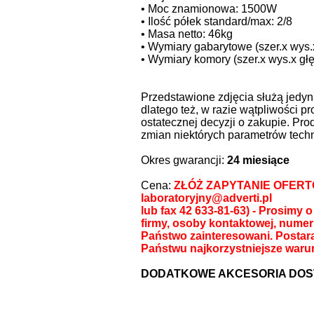
• Moc znamionowa: 1500W
• Ilość półek standard/max: 2/8
• Masa netto: 46kg
• Wymiary gabarytowe (szer.x wys.
• Wymiary komory (szer.x wys.x gł
Przedstawione zdjęcia służą jedy
dlatego też, w razie wątpliwości p
ostatecznej decyzji o zakupie. Pr
zmian niektórych parametrów tech
Okres gwarancji:
24 miesiące
Cena:
ZŁÓŻ ZAPYTANIE OFERTO
laboratoryjny@adverti.pl
lub fax 42 633-81-63) - Prosimy
firmy, osoby kontaktowej, numer 
Państwo zainteresowani. Posta
Państwu najkorzystniejsze waru
DODATKOWE AKCESORIA DOS