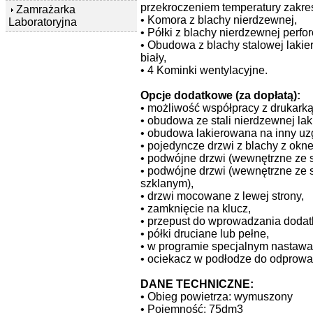
przekroczeniem temperatury zakre
Zamrażarka
• Komora z blachy nierdzewnej,
Laboratoryjna
• Półki z blachy nierdzewnej perfo
• Obudowa z blachy stalowej laki
biały,
• 4 Kominki wentylacyjne.
Opcje dodatkowe (za dopłatą):
• możliwość współpracy z drukarką
• obudowa ze stali nierdzewnej la
• obudowa lakierowana na inny uz
• pojedyncze drzwi z blachy z okn
• podwójne drzwi (wewnętrzne ze s
• podwójne drzwi (wewnętrzne ze 
szklanym),
• drzwi mocowane z lewej strony,
• zamknięcie na klucz,
• przepust do wprowadzania dodat
• półki druciane lub pełne,
• w programie specjalnym nastawa
• ociekacz w podłodze do odprow
DANE TECHNICZNE:
• Obieg powietrza: wymuszony
• Pojemność: 75dm3