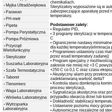
chemikaliach.
Myjka Ultradźwiękowa
Sterylizatory wyposażone są w au
zabezpieczające aparaturę przed
Parawan
temperatury.
PH-metr
Podstawowe zalety:
Pipeta
• Regulator PID,
Pompa Perystaltyczna
• 3 programy sterylizacji w tempera
C
Pompa Próżniowa
• Ograniczenie nastawy minimalneg
Przyrząd
dla każdej temperatury(eliminacja 
Wielofunkcyjny
• Programowo ustawiony czas mart
przez wsad temperatury zadanej)
Sterylizator
• Program specjalny z możliwością
Suszarka Laboratoryjna
zakresie nie mniej niż +3 C powyż
+250 C co 0,1 C oraz czasu ekspoz
Szafa Termostatyczna
• Akustyczny alarm przy przekrocz
Taboret
zadeklarowaną wartość deltaT
• Kontrola stanu domknięcia komi
Tlenomierz
procesu sterylizacji,
Waga Laboratoryjna
• Sygnalizacja akustyczna oraz prz
przypadku otwarcia drzwi lub kom
Wirówka Laboratoryjna
• Dokładność stabilizacji temperat
Wytrząsarka
• Ustawianie poziomu mocy grzani
Laboratoryjna
• Autonomiczne niezależne od ste