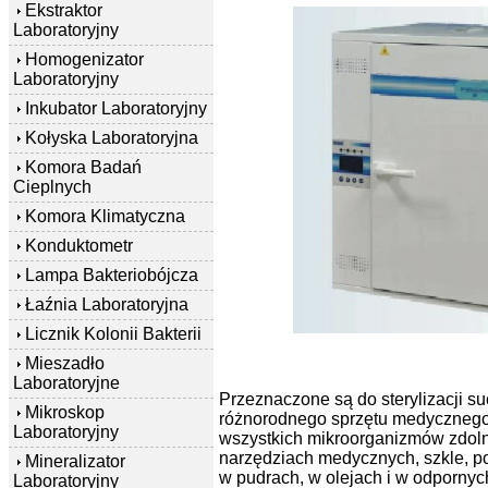
Ekstraktor
Laboratoryjny
Homogenizator
Laboratoryjny
Inkubator Laboratoryjny
Kołyska Laboratoryjna
Komora Badań
Cieplnych
Komora Klimatyczna
Konduktometr
Lampa Bakteriobójcza
Łaźnia Laboratoryjna
Licznik Kolonii Bakterii
Mieszadło
Laboratoryjne
Przeznaczone są do sterylizacji 
Mikroskop
różnorodnego sprzętu medycznego.
Laboratoryjny
wszystkich mikroorganizmów zdol
narzędziach medycznych, szkle, po
Mineralizator
w pudrach, w olejach i w odpornyc
Laboratoryjny